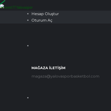
Hesap Oluştur
Oturum Aç
MAĞAZA İLETIŞIM
magaza@yalovasporbasketbol.com