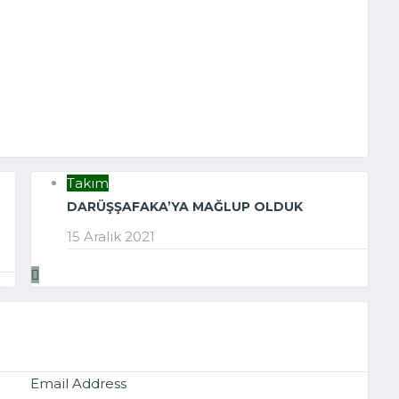
Takım
DARÜŞŞAFAKA’YA MAĞLUP OLDUK
15 Aralık 2021
Email Address