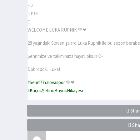
42
196
0
WELCOME LUKA RUPNIK 💚❤
28 yaşındaki Sloven guard Luka Rupnik ile bu sezon beraber
Şehrimize ve takımımıza hayırlı olsun 🥳
Dobrodošli Luka!
#Semt77Yalovaspor
💚❤
#KüçükŞehrinBüyükHikayesi
Shar
Sha