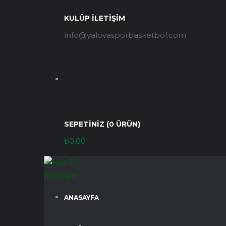
KULÜP İLETIŞIM
info@yalovasporbasketbol.com
SEPETINIZ (0 ÜRÜN)
₺
0,00
ANASAYFA