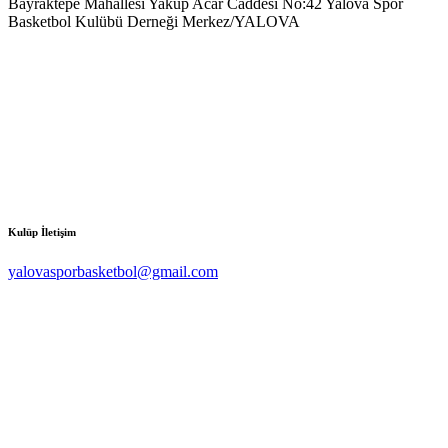
Bayraktepe Mahallesi Yakup Acar Caddesi No:42 Yalova Spor
Basketbol Kulübü Derneği Merkez/YALOVA
Kulüp İletişim
yalovasporbasketbol@gmail.com